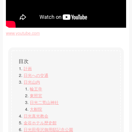
www.youtube.com
計画
日光への交通
日光山内
輪王寺
東照宮
日光二荒山神社
大猷院
日光真光教会
金谷ホテル歴史館
日光田母沢御用邸記念公園