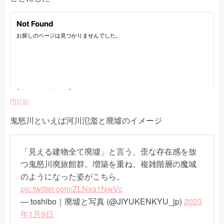
rtrp.jp
鬼怒川といえば河川氾濫と廃墟のイメージ
「見える建物全て廃墟」と言う、歪な存在感を放
つ鬼怒川廃旅館群。増築を重ね、複雑階層の魔城
のようになった姿がこちら。
pic.twitter.com/ZLNxa1NwVc
— toshibo｜廃墟と写真 (@JIYUKENKYU_jp)
2023
年1月9日