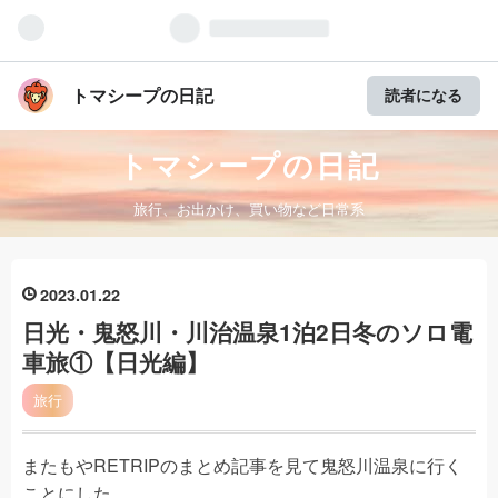
トマシープの日記
読者になる
トマシープの日記
旅行、お出かけ、買い物など日常系
2023
01
22
日光・鬼怒川・川治温泉1泊2日冬のソロ電
車旅①【日光編】
旅行
またもやRETRIPのまとめ記事を見て鬼怒川温泉に行く
ことにした